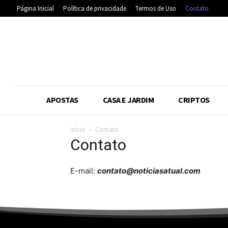
Página Inicial
Política de privacidade
Termos de Uso
Contato
APOSTAS
CASA E JARDIM
CRIPTOS
Início
Contato
Contato
E-mail:
contato@noticiasatual.com