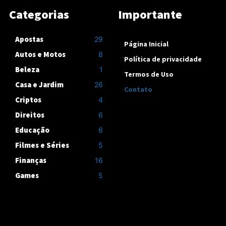
Categorias
Importante
Apostas
29
Página Inicial
Autos e Motos
8
Política de privacidade
Beleza
1
Termos de Uso
Casa e Jardim
26
Contato
Criptos
4
Direitos
6
Educação
6
Filmes e Séries
5
Finanças
16
Games
5