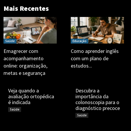
Mais Recentes
Saúde
Educação
Emagrecer com
Como aprender inglês
acompanhamento
com um plano de
online: organização,
estudos...
metas e segurança
Zé Vargem
Zé Vargem
Veja quando a
Descubra a
avaliação ortopédica
importância da
é indicada
colonoscopia para o
diagnóstico precoce
Zé Vargem
Saúde
Zé Vargem
Saúde