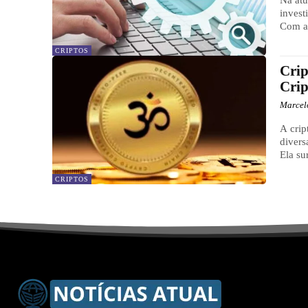
invest
Com a 
CRIPTOS
Crip
Cri
Marcel
A cri
divers
Ela su
CRIPTOS