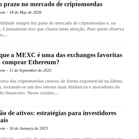
o prazo no mercado de criptomoedas
gem
-
18 de May de 2026
tilidade sempre fez parte do mercado de criptomoedas e, na
a, é justamente isso que chama tanta atenção. Para quem observa
o,...
que a MEXC é uma das exchanges favoritas
a comprar Ethereum?
gem
-
11 de September de 2025
erso das criptomoedas cresceu de forma exponencial na última
, tornando-se um dos setores mais dinâmicos e inovadores do
o financeiro. Nesse cenário,...
ão de ativos: estratégias para investidores
tais
gem
-
16 de January de 2025
alidade, a gestão de ativos tornou-se uma prática essencial para