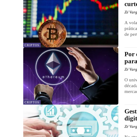
curt
Zé Var
A vola
prátic
de pert
CRIPTOS
Por 
par
Zé Var
O univ
década
mercad
CRIPTOS
Gest
digi
Zé Var
Na atu