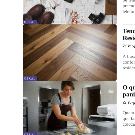
preenc
telefo
GERAL
Tend
Resi
Zé Var
A busc
confor
reside
GERAL
O qu
pani
Zé Var
Quem 
que fa
coloca
GERAL