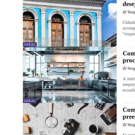
dese
Zé Var
Cidade
acompa
“esque
GERAL
Como
proc
Zé Var
A inte
empres
econôm
GERAL
Como
pree
Zé Var
Se tem