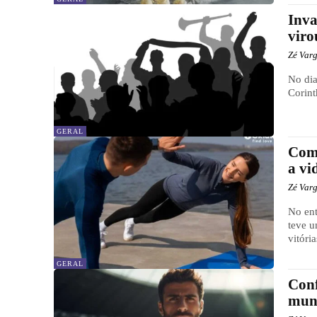
Inva
viro
Zé Var
No dia
Corint
GERAL
Como
a vi
Zé Var
No ent
teve u
vitória
GERAL
Conf
mun