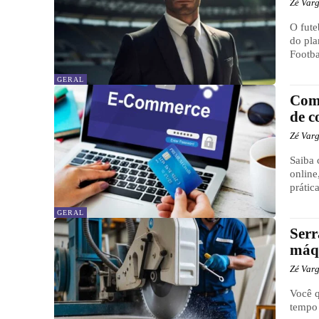
Zé Var
O fute
do pla
Footba
GERAL
Como
de 
Zé Var
Saiba 
online
prátic
GERAL
Serr
máq
Zé Var
Você q
tempo 