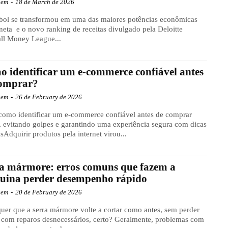
gem
-
18 de March de 2026
bol se transformou em uma das maiores potências econômicas
neta e o novo ranking de receitas divulgado pela Deloitte
ll Money League...
 identificar um e-commerce confiável antes
comprar?
gem
-
26 de February de 2026
como identificar um e-commerce confiável antes de comprar
, evitando golpes e garantindo uma experiência segura com dicas
asAdquirir produtos pela internet virou...
a mármore: erros comuns que fazem a
uina perder desempenho rápido
gem
-
20 de February de 2026
uer que a serra mármore volte a cortar como antes, sem perder
com reparos desnecessários, certo? Geralmente, problemas com