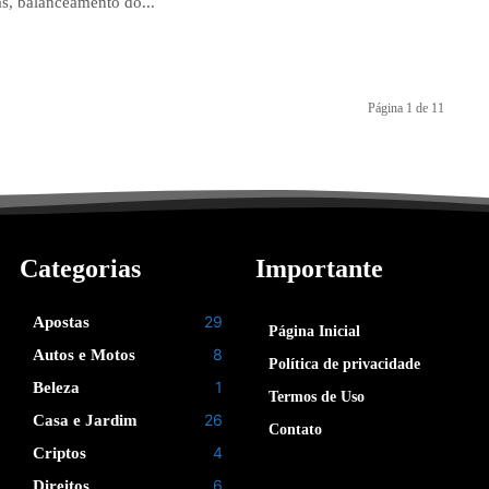
s, balanceamento do...
Página 1 de 11
Categorias
Importante
29
Apostas
Página Inicial
8
Autos e Motos
Política de privacidade
1
Beleza
Termos de Uso
26
Casa e Jardim
Contato
4
Criptos
6
Direitos