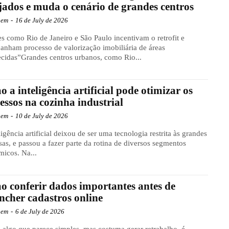
jados e muda o cenário de grandes centros
gem
-
16 de July de 2026
s como Rio de Janeiro e São Paulo incentivam o retrofit e
nham processo de valorização imobiliária de áreas
cidas”Grandes centros urbanos, como Rio...
 a inteligência artificial pode otimizar os
essos na cozinha industrial
gem
-
10 de July de 2026
ligência artificial deixou de ser uma tecnologia restrita às grandes
as, e passou a fazer parte da rotina de diversos segmentos
icos. Na...
 conferir dados importantes antes de
ncher cadastros online
gem
-
6 de July de 2026
 algo que parece simples, mas costuma gerar retrabalho, é