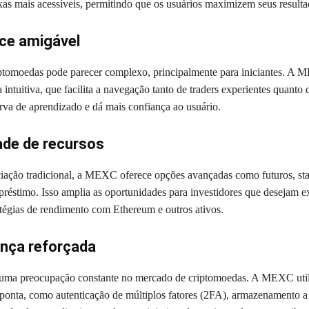
axas mais acessíveis, permitindo que os usuários maximizem seus resulta
ace amigável
iptomoedas pode parecer complexo, principalmente para iniciantes. A
intuitiva, que facilita a navegação tanto de traders experientes quanto 
urva de aprendizado e dá mais confiança ao usuário.
ade de recursos
ação tradicional, a MEXC oferece opções avançadas como futuros, sta
préstimo. Isso amplia as oportunidades para investidores que desejam e
atégias de rendimento com Ethereum e outros ativos.
ança reforçada
 uma preocupação constante no mercado de criptomoedas. A MEXC util
 ponta, como autenticação de múltiplos fatores (2FA), armazenamento a 