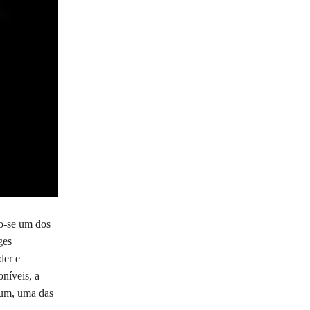
o-se um dos
ges
der e
oníveis, a
eum, uma das