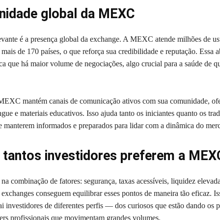
nidade global da MEXC
levante é a presença global da exchange. A MEXC atende milhões de us
mais de 170 países, o que reforça sua credibilidade e reputação. Essa 
ca que há maior volume de negociações, algo crucial para a saúde de q
 MEXC mantém canais de comunicação ativos com sua comunidade, of
ngue e materiais educativos. Isso ajuda tanto os iniciantes quanto os trad
se manterem informados e preparados para lidar com a dinâmica do mer
 tantos investidores preferem a MEX
 na combinação de fatores: segurança, taxas acessíveis, liquidez elevada
 exchanges conseguem equilibrar esses pontos de maneira tão eficaz. Is
ai investidores de diferentes perfis — dos curiosos que estão dando os 
ders profissionais que movimentam grandes volumes.