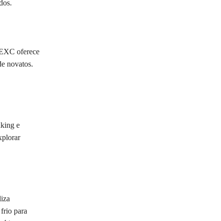
dos.
 MEXC oferece
de novatos.
king e
xplorar
iza
frio para