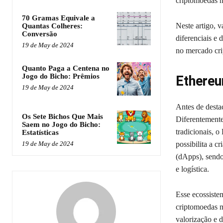
criptomoedas 
70 Gramas Equivale a
Neste artigo, 
Quantas Colheres:
Conversão
diferenciais e 
19 de May de 2024
no mercado cri
Quanto Paga a Centena no
Jogo do Bicho: Prêmios
Ethereu
19 de May de 2024
Antes de dest
Os Sete Bichos Que Mais
Diferentemente
Saem no Jogo do Bicho:
tradicionais, o
Estatísticas
possibilita a c
19 de May de 2024
(dApps), sendo 
e logística.
Esse ecossiste
criptomoedas m
valorização e d