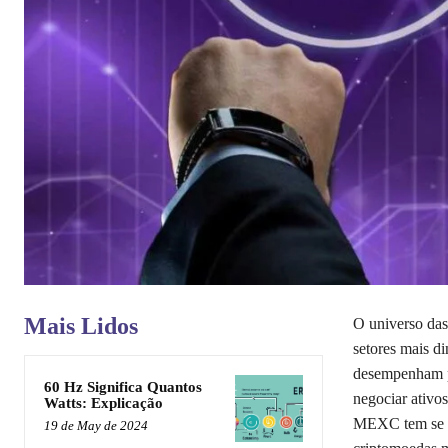
Mais Lidos
O universo das
setores mais d
desempenham pa
60 Hz Significa Quantos
negociar ativos
Watts: Explicação
MEXC tem se c
19 de May de 2024