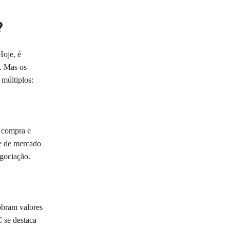
?
oje, é
. Mas os
múltiplos:
e compra e
e de mercado
egociação.
obram valores
 se destaca