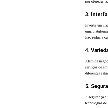
por oferecer t
3. Interf
Investir em cr
uma plataforma 
Isso reduz a c
4. Varied
Além da negoci
serviços de em
diferentes estr
5. Segur
A segurança é
tecnologias de