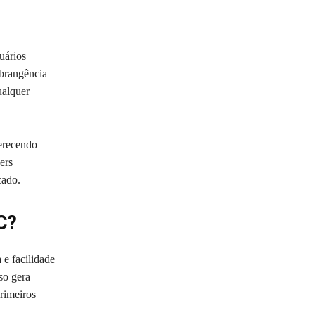
uários
abrangência
ualquer
erecendo
ers
cado.
C?
 e facilidade
so gera
primeiros