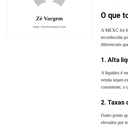
O que t
Zé Vargem
https://noticiasatual.com
A MEXC foi fu
reconhecida po
diferenciais q
1. Alta li
A liquidez é um
venda sejam ex
consistente, o
2. Taxas 
Outro ponto qu
elevados por t