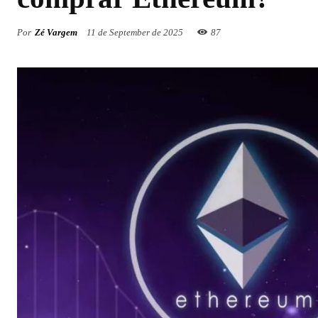
Por
Zé Vargem
11 de September de 2025
87