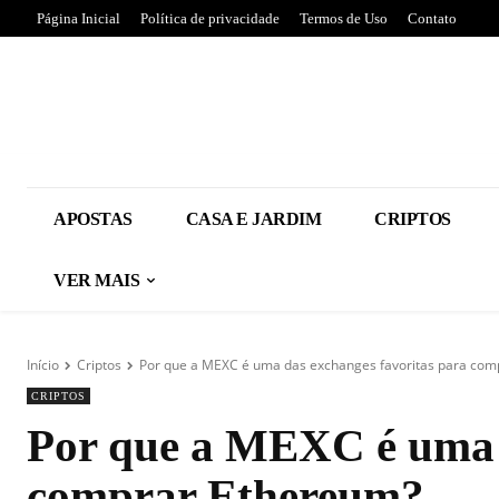
Página Inicial
Política de privacidade
Termos de Uso
Contato
APOSTAS
CASA E JARDIM
CRIPTOS
VER MAIS
Início
Criptos
Por que a MEXC é uma das exchanges favoritas para com
CRIPTOS
Por que a MEXC é uma d
comprar Ethereum?