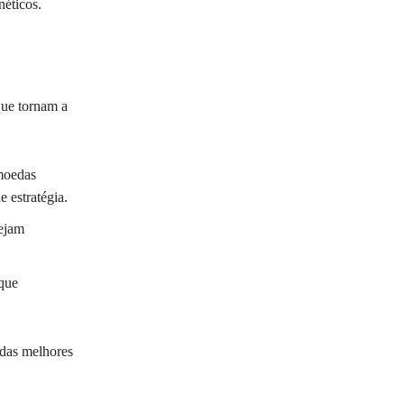
néticos.
ue tornam a
moedas
 estratégia.
sejam
que
das melhores