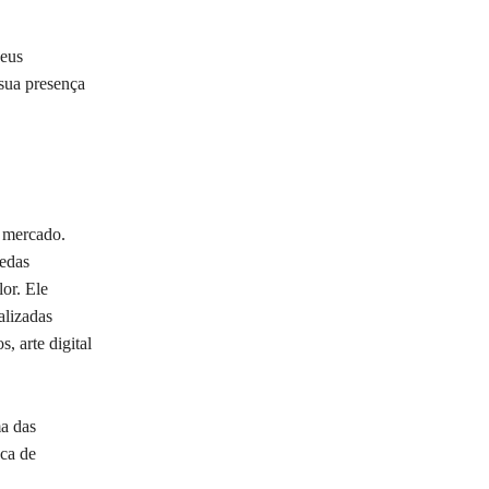
seus
 sua presença
 mercado.
oedas
or. Ele
alizadas
, arte digital
ma das
ca de