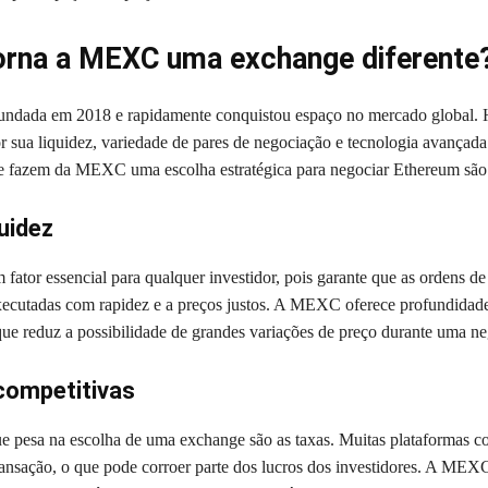
orna a MEXC uma exchange diferente
ndada em 2018 e rapidamente conquistou espaço no mercado global. H
r sua liquidez, variedade de pares de negociação e tecnologia avançada
ue fazem da MEXC uma escolha estratégica para negociar Ethereum são 
quidez
 fator essencial para qualquer investidor, pois garante que as ordens d
ecutadas com rapidez e a preços justos. A MEXC oferece profundidad
 que reduz a possibilidade de grandes variações de preço durante uma n
competitivas
e pesa na escolha de uma exchange são as taxas. Muitas plataformas c
ransação, o que pode corroer parte dos lucros dos investidores. A MEXC