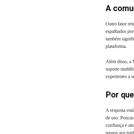
A comu
Outro fator re
espalhados por 
também signifi
plataforma.
Além disso, a
suporte multilí
experientes a 
Por que
A resposta está
de uso. Poucas
confiança e atr
passos aos tra