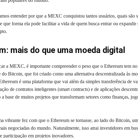
mais populares do mundo.
vamos entender por que a MEXC conquistou tantos usuários, quais são 
de que forma ela pode facilitar a vida de quem busca entrar ou expandir
pto.
m: mais do que uma moeda digital
acar a MEXC, é importante compreender o peso que o Ethereum tem no
 do Bitcoin, que foi criado como uma alternativa descentralizada às m
 Ethereum é uma plataforma que vai além da simples transferência de val
riação de contratos inteligentes (smart contracts) e de aplicações descentr
a base de muitos projetos que transformam setores como finanças, jogos
ma vibrante fez com que o Ethereum se tornasse, ao lado do Bitcoin, u
ais negociadas do mundo. Naturalmente, isso atrai investidores em bus
e participação em projetos inovadores.