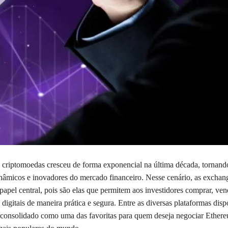
 criptomoedas cresceu de forma exponencial na última década, tornand
inâmicos e inovadores do mercado financeiro. Nesse cenário, as exchan
pel central, pois são elas que permitem aos investidores comprar, ven
 digitais de maneira prática e segura. Entre as diversas plataformas disp
onsolidado como uma das favoritas para quem deseja negociar Ether