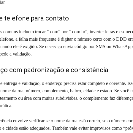
lar.
 e telefone para contato
os comuns incluem trocar “.com” por “.com.br”, inverter letras e esquec
telefone, a falha mais frequente é digitar o número certo com o DDD er
quando ele é exigido. Se o serviço envia código por SMS ou WhatsApp
pede a validação.
eço com padronização e consistência
e entrega e validação, o endereço precisa estar completo e coerente. Isso
 nome da rua, número, complemento, bairro, cidade e estado. Se você 
teamento ou área com muitas subdivisões, o complemento faz diferença 
rática.
ência envolve verificar se o nome da rua está correto, se o número co
rro e cidade estão adequados. Também vale evitar improvisos como “pró