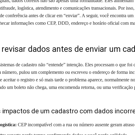
gitais, dados corretos não são apenas uma formalidade. Eles alimentam 
tifraude, logística, atendimento e comunicações transacionais. Por isso,
de conferência antes de clicar em “enviar”. A seguir, você encontra um 
checar informações como CEP, DDD, endereço e horário oficial com ma
 revisar dados antes de enviar um ca
sistemas de cadastro não “entende” intenção. Eles processam o que foi d
m número, pulou um complemento ou escreveu o endereço de forma inc
e aceitar o registro e só mais tarde o problema aparece, normalmente no
do um boleto não chega, uma encomenda retorna, ou uma verificação
s impactos de um cadastro com dados incorr
ogística:
CEP incompatível com a rua ou número ausente geram atraso