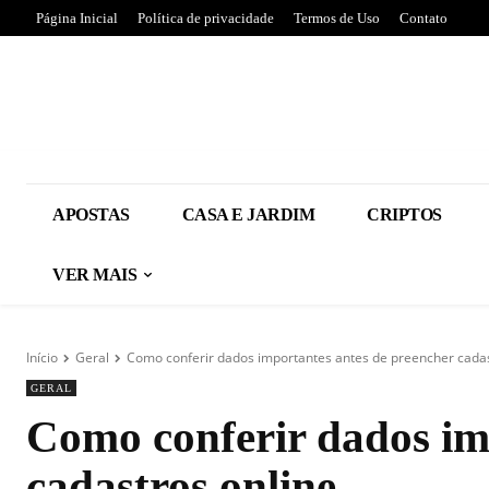
Página Inicial
Política de privacidade
Termos de Uso
Contato
APOSTAS
CASA E JARDIM
CRIPTOS
VER MAIS
Início
Geral
Como conferir dados importantes antes de preencher cadas
GERAL
Como conferir dados im
cadastros online