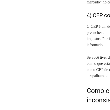
mercado” no ca
4) CEP co
O CEP é um dos
preencher autom
impostos. Por 
informado.
Se você tiver 
com o que está 
como CEP de um
atrapalham o p
Como ch
inconsi