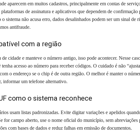
de aparecem em muitos cadastros, principalmente em contas de serviç
, plataformas de assinatura e aplicativos que dependem de confirmação p
 sistema não acusa erro, dados desalinhados podem ser um sinal de ri
mos antifraude.
atível com a região
de cidade e manteve o número antigo, isso pode acontecer. Nesse caso
 tenha acesso ao número para receber códigos. O cuidado é não “ajus
com o endereço se o chip é de outra região. O melhor é manter o número
r, informar um telefone alternativo.
 UF como o sistema reconhece
rios usam listas padronizadas. Evite digitar variações e apelidos quan
Se for campo aberto, use o nome oficial do município, sem abreviações p
rações com bases de dados e reduz falhas em emissão de documentos.