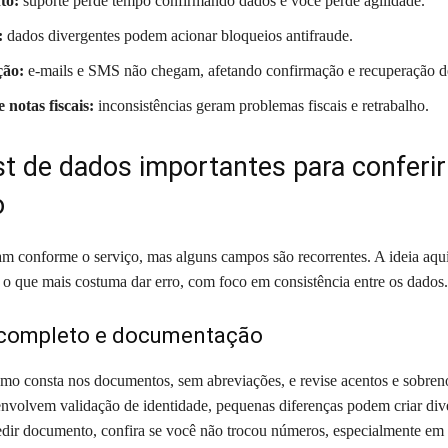
to:
suporte perde tempo confirmando dados e você perde agilidade.
:
dados divergentes podem acionar bloqueios antifraude.
ão:
e-mails e SMS não chegam, afetando confirmação e recuperação d
 notas fiscais:
inconsistências geram problemas fiscais e retrabalho.
st de dados importantes para conferir
o
am conforme o serviço, mas alguns campos são recorrentes. A ideia aqui
r o que mais costuma dar erro, com foco em consistência entre os dados.
completo e documentação
o consta nos documentos, sem abreviações, e revise acentos e sobre
envolvem validação de identidade, pequenas diferenças podem criar div
edir documento, confira se você não trocou números, especialmente em 