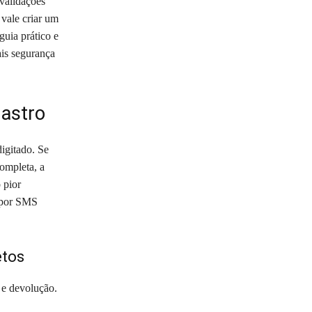
validações
 vale criar um
guia prático e
is segurança
dastro
igitado. Se
ompleta, a
 pior
 por SMS
etos
 e devolução.