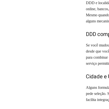
DDD e localida
online, bancos
Mesmo quando o
alguns mecanis
DDD comp
Se você mudou 
desde que você
para combinar 
serviço permiti
Cidade e
Alguns formulá
pede seleção. 
facilita integ