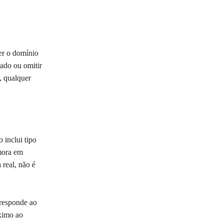
er o domínio
rado ou omitir
, qualquer
 inclui tipo
mora em
real, não é
rresponde ao
ximo ao