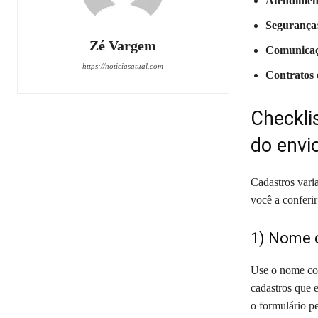
Atendimen
Segurança
Zé Vargem
Comunicaç
https://noticiasatual.com
Contratos e
Checkli
do envi
Cadastros vari
você a conferi
1) Nome 
Use o nome com
cadastros que 
o formulário p