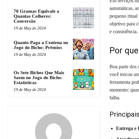
Em serviços di
automáticas, an
70 Gramas Equivale a
pequeno ritual 
Quantas Colheres:
Conversão
objetivo para 
19 de May de 2024
e consistência.
Quanto Paga a Centena no
Jogo do Bicho: Prêmios
Por que
19 de May de 2024
Boa parte dos 
Os Sete Bichos Que Mais
você trocou u
Saem no Jogo do Bicho:
ferramenta pod
Estatísticas
momento: quan
19 de May de 2024
falha.
Principai
Entrega e l