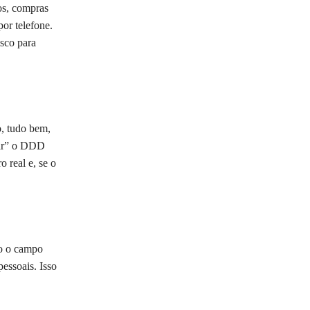
os, compras
or telefone.
sco para
, tudo bem,
tar” o DDD
 real e, se o
do o campo
essoais. Isso