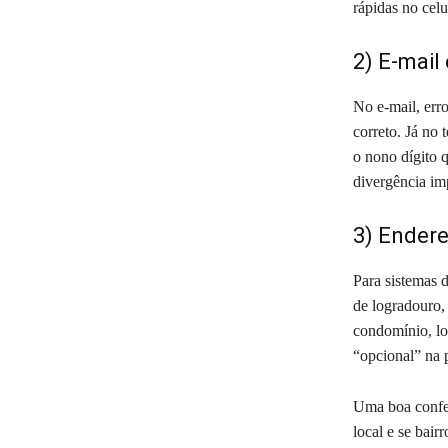
rápidas no celu
2) E-mail
No e-mail, err
correto. Já no 
o nono dígito 
divergência im
3) Ender
Para sistemas d
de logradouro,
condomínio, lo
“opcional” na p
Uma boa confer
local e se bai