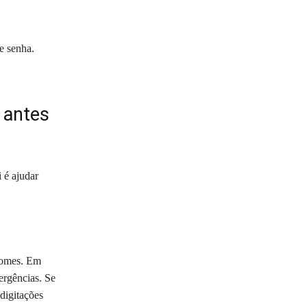
e senha.
 antes
 é ajudar
nomes. Em
ergências. Se
digitações