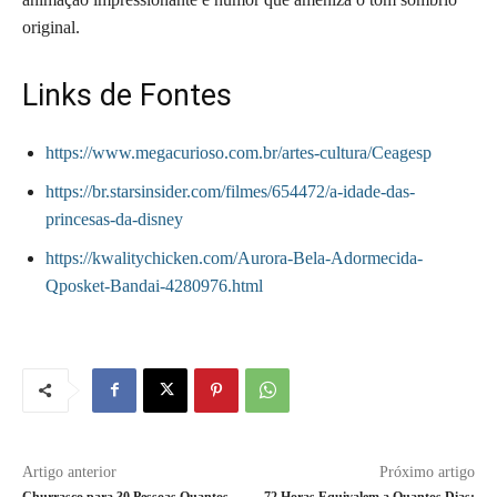
original.
Links de Fontes
https://www.megacurioso.com.br/artes-cultura/Ceagesp
https://br.starsinsider.com/filmes/654472/a-idade-das-
princesas-da-disney
https://kwalitychicken.com/Aurora-Bela-Adormecida-
Qposket-Bandai-4280976.html
Artigo anterior
Próximo artigo
Churrasco para 30 Pessoas Quantos
72 Horas Equivalem a Quantos Dias: