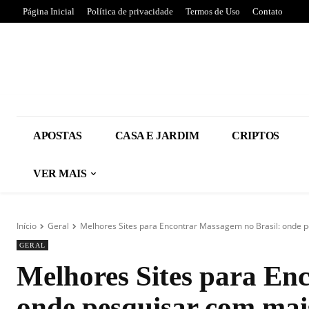
Página Inicial
Política de privacidade
Termos de Uso
Contato
APOSTAS
CASA E JARDIM
CRIPTOS
VER MAIS
Início
Geral
Melhores Sites para Encontrar Massagem no Brasil: onde 
GERAL
Melhores Sites para En
onde pesquisar com mai