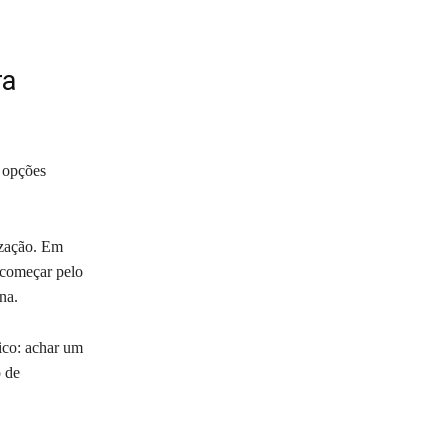
ra
 opções
ização. Em
 começar pelo
na.
ico: achar um
o de