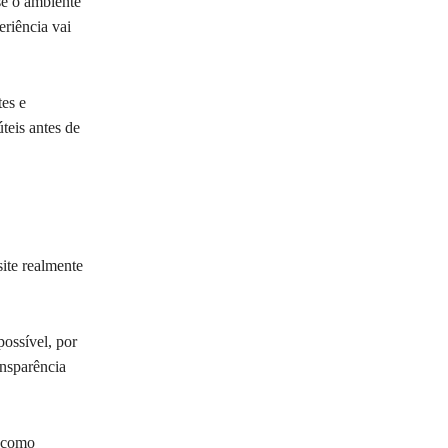
se o ambiente
eriência vai
tes e
teis antes de
ite realmente
possível, por
ansparência
, como