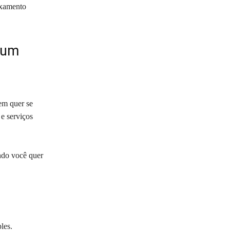
axamento
ium
em quer se
e serviços
ndo você quer
les.