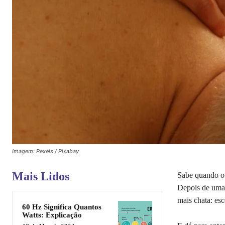
Imagem: Pexels / Pixabay
Mais Lidos
Sabe quando o 
Depois de uma 
mais chata: esc
60 Hz Significa Quantos
Watts: Explicação