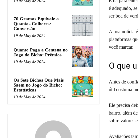
E dá para ente
19 de May de 2024
é adequado, se 
ser boa de ver
70 Gramas Equivale a
Quantas Colheres:
Conversão
A boa notícia é
19 de May de 2024
plataformas qu
você marcar.
Quanto Paga a Centena no
Jogo do Bicho: Prêmios
19 de May de 2024
O que u
Os Sete Bichos Que Mais
Antes de confi
Saem no Jogo do Bicho:
útil costuma m
Estatísticas
19 de May de 2024
Ele precisa dei
bairro, além de
sobre valores e
Avaliações ta