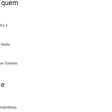
a quem
dos e
 muita
sse formato
 e
ropolitana.