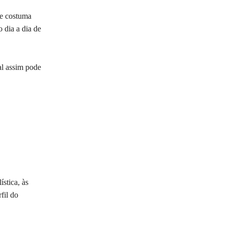
le costuma
o dia a dia de
al assim pode
stica, às
fil do