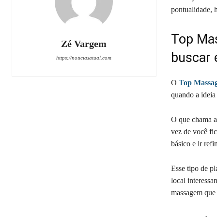
pontualidade, 
Top Mas
Zé Vargem
buscar 
https://noticiasatual.com
O
Top Massa
quando a ideia 
O que chama ate
vez de você fi
básico e ir ref
Esse tipo de p
local interessa
massagem que 