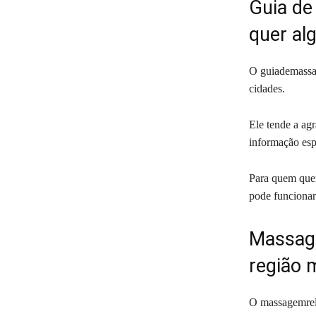
Guia de
quer al
O guiademassag
cidades.
Ele tende a agr
informação esp
Para quem quer
pode funciona
Massage
região 
O massagemrela