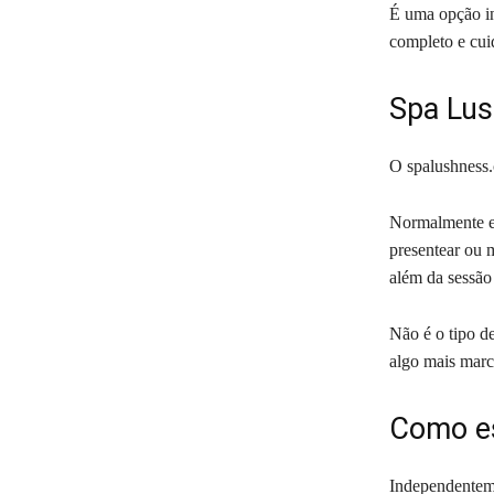
É uma opção in
completo e cu
Spa Lus
O spalushness.
Normalmente el
presentear ou 
além da sessão
Não é o tipo d
algo mais marc
Como es
Independenteme