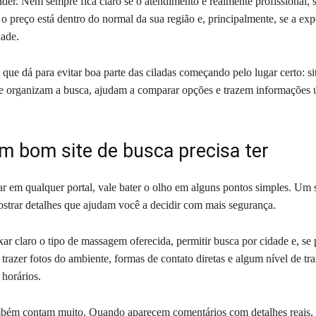
nder. Nem sempre fica claro se o atendimento é realmente profissional, 
o preço está dentro do normal da sua região e, principalmente, se a exp
dade.
 que dá para evitar boa parte das ciladas começando pelo lugar certo: si
e organizam a busca, ajudam a comparar opções e trazem informações ú
m bom site de busca precisa ter
ar em qualquer portal, vale bater o olho em alguns pontos simples. Um s
ostrar detalhes que ajudam você a decidir com mais segurança.
xar claro o tipo de massagem oferecida, permitir busca por cidade e, se 
 trazer fotos do ambiente, formas de contato diretas e algum nível de tr
 horários.
mbém contam muito. Quando aparecem comentários com detalhes reais