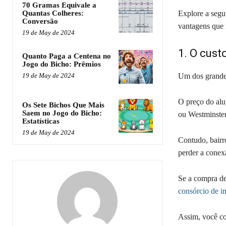
70 Gramas Equivale a
Quantas Colheres:
Explore a segui
Conversão
vantagens que 
19 de May de 2024
1. O cust
Quanto Paga a Centena no
Jogo do Bicho: Prêmios
19 de May de 2024
Um dos grandes
O preço do alu
Os Sete Bichos Que Mais
Saem no Jogo do Bicho:
ou Westminste
Estatísticas
19 de May de 2024
Contudo, bairr
perder a conex
Se a compra de
consórcio de i
Assim, você co