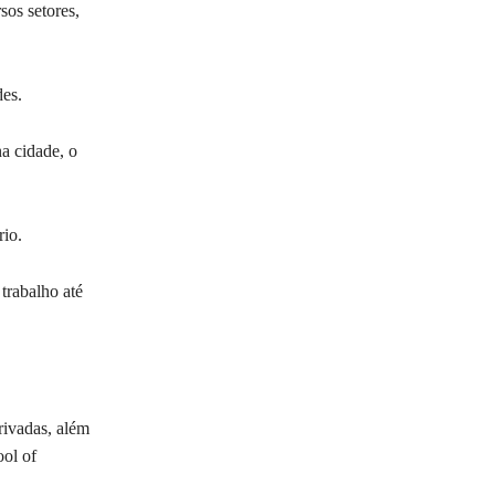
os setores,
des.
na cidade, o
rio.
trabalho até
rivadas, além
ol of