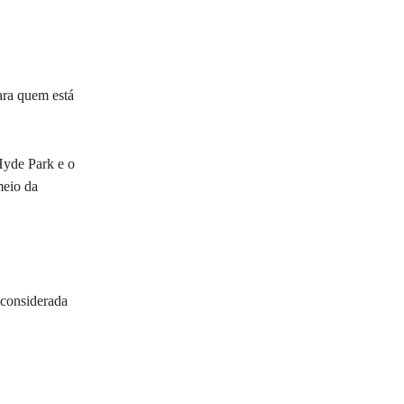
ara quem está
Hyde Park e o
meio da
 considerada