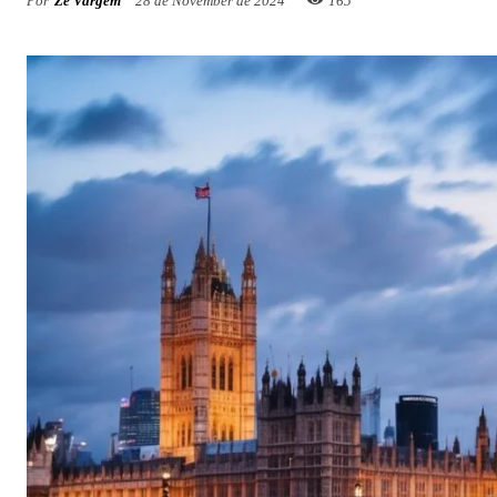
Por
Zé Vargem
28 de November de 2024
165