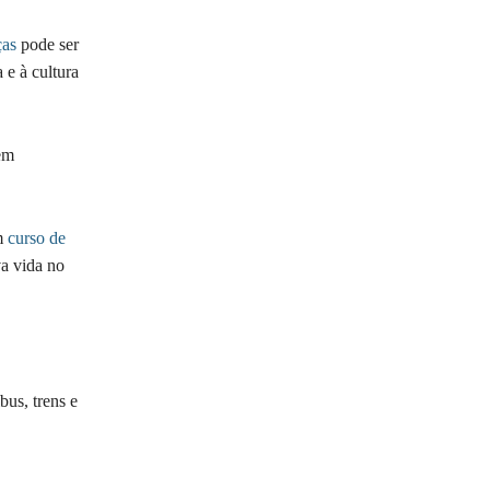
ças
pode ser
 e à cultura
em
um
curso de
va vida no
bus, trens e