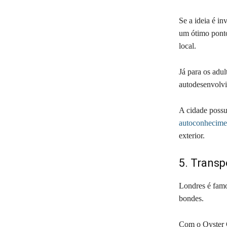
Se a ideia é in
um ótimo ponto
local.
Já para os adu
autodesenvolv
A cidade possu
autoconhecime
exterior.
5. Transp
Londres é famos
bondes.
Com o Oyster C