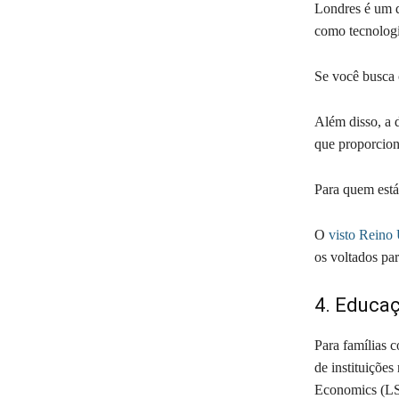
Londres é um d
como tecnologi
Se você busca 
Além disso, a d
que proporcion
Para quem está
O
visto Reino
os voltados pa
4. Educa
Para famílias 
de instituiçõe
Economics (LS