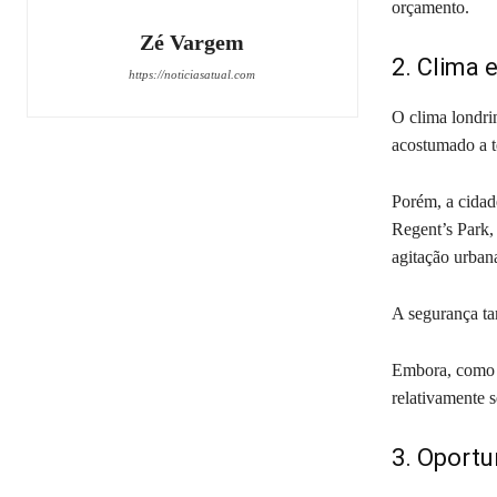
orçamento.
Zé Vargem
2. Clima 
https://noticiasatual.com
O clima londri
acostumado a t
Porém, a cidad
Regent’s Park,
agitação urba
A segurança t
Embora, como e
relativamente s
3. Oportu