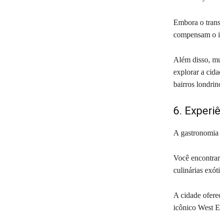
Embora o trans
compensam o i
Além disso, mu
explorar a cid
bairros londri
6. Experi
A gastronomia 
Você encontrará
culinárias exót
A cidade oferec
icônico West En