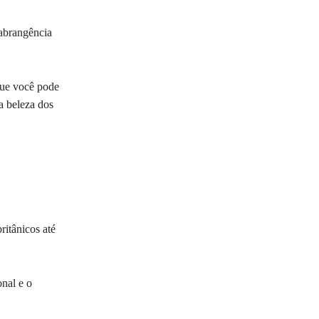
 abrangência
que você pode
a beleza dos
ritânicos até
onal e o