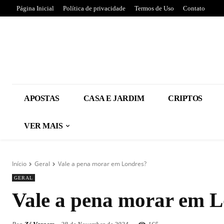
Página Inicial
Política de privacidade
Termos de Uso
Contato
APOSTAS
CASA E JARDIM
CRIPTOS
VER MAIS
Início
Geral
Vale a pena morar em Londres?
GERAL
Vale a pena morar em 