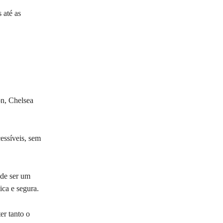
 até as
on, Chelsea
essíveis, sem
ode ser um
ica e segura.
er tanto o