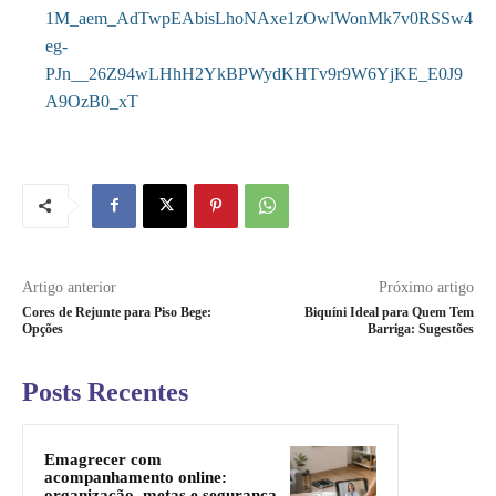
1M_aem_AdTwpEAbisLhoNAxe1zOwlWonMk7v0RSSw4
eg-
PJn__26Z94wLHhH2YkBPWydKHTv9r9W6YjKE_E0J9
A9OzB0_xT
Artigo anterior
Próximo artigo
Cores de Rejunte para Piso Bege:
Biquíni Ideal para Quem Tem
Opções
Barriga: Sugestões
Posts Recentes
Emagrecer com
acompanhamento online:
organização, metas e segurança