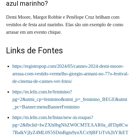
azul marinho?
Demi Moore, Margot Robbie e Penélope Cruz brilham com
vestidos de festa azul marinho. Elas são um exemplo de como
arrasar em um evento chique.
Links de Fontes
https://registropop.com/2024/05/cannes-2024-demi-moore-
arrasa-com-vestido-vermelho-giorgio-armani-no-77o-festival-
de-cinema-de-cannes-ver-fotos/
https://m.lelis.com.br/feminino?
pg=2&utmi_cp=feminino&utmi_p=_feminino_BEGE&utmi
_pc=Banner:menuBannerFeminino
https://m.lelis.com.br/listas/new-in-roupas?
pg=2&fbclid=IwZXh0bgNhZW0CMTEAAR0a_dFDp8Cw
7BalkVjIyZ4ML0S5SDmBgtu9ynXCx9jBF1rTvh2hYIkET