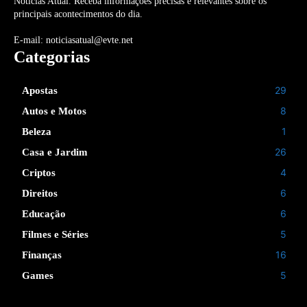
Noticias Atual. Receba informações precisas e relevantes sobre os
principais acontecimentos do dia.
E-mail: noticiasatual@evte.net
Categorias
29
Apostas
8
Autos e Motos
1
Beleza
26
Casa e Jardim
4
Criptos
6
Direitos
6
Educação
5
Filmes e Séries
16
Finanças
5
Games