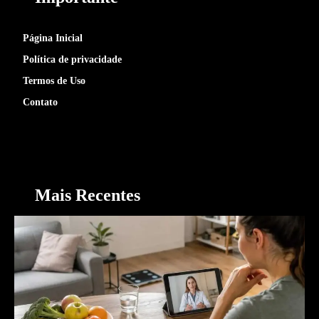
Página Inicial
Política de privacidade
Termos de Uso
Contato
Mais Recentes