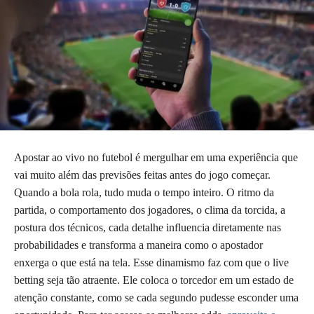
Apostar ao vivo no futebol é mergulhar em uma experiência que
vai muito além das previsões feitas antes do jogo começar.
Quando a bola rola, tudo muda o tempo inteiro. O ritmo da
partida, o comportamento dos jogadores, o clima da torcida, a
postura dos técnicos, cada detalhe influencia diretamente nas
probabilidades e transforma a maneira como o apostador
enxerga o que está na tela. Esse dinamismo faz com que o live
betting seja tão atraente. Ele coloca o torcedor em um estado de
atenção constante, como se cada segundo pudesse esconder uma