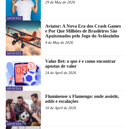
29 de May de 2026
APOSTAS
Aviator: A Nova Era dos Crash Games
e Por Que Milhões de Brasileiros São
Apaixonados pelo Jogo do Aviãozinho
4 de May de 2026
APOSTAS
Value Bet: o que é e como encontrar
apostas de valor
24 de April de 2026
APOSTAS
Fluminense x Flamengo: onde assistir,
odds e escalações
10 de April de 2026
APOSTAS