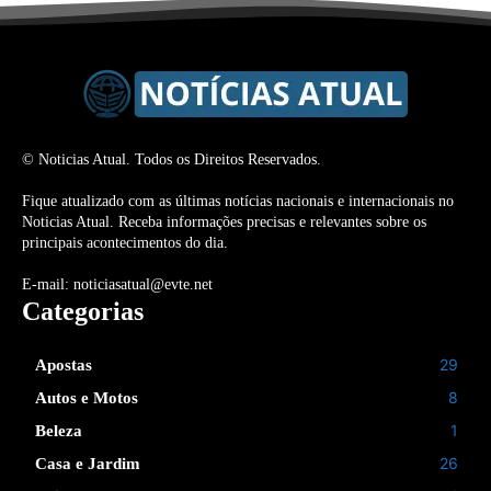
© Noticias Atual. Todos os Direitos Reservados.
Fique atualizado com as últimas notícias nacionais e internacionais no
Noticias Atual. Receba informações precisas e relevantes sobre os
principais acontecimentos do dia.
E-mail: noticiasatual@evte.net
Categorias
29
Apostas
8
Autos e Motos
1
Beleza
26
Casa e Jardim