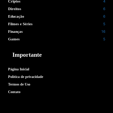
4
Criptos
6
Direitos
6
Educação
5
Filmes e Séries
16
Finanças
5
Games
Importante
Página Inicial
Política de privacidade
Termos de Uso
Contato