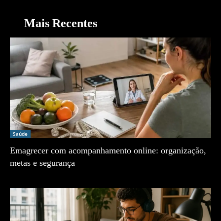
Mais Recentes
Saúde
Emagrecer com acompanhamento online: organização,
metas e segurança
Zé Vargem