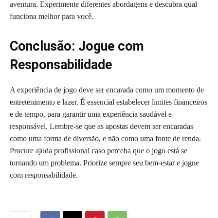
aventura. Experimente diferentes abordagens e descubra qual
funciona melhor para você.
Conclusão: Jogue com
Responsabilidade
A experiência de jogo deve ser encarada como um momento de
entretenimento e lazer. É essencial estabelecer limites financeiros
e de tempo, para garantir uma experiência saudável e
responsável. Lembre-se que as apostas devem ser encaradas
como uma forma de diversão, e não como uma fonte de renda.
Procure ajuda profissional caso perceba que o jogo está se
tornando um problema. Priorize sempre seu bem-estar e jogue
com responsabilidade.