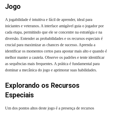
Jogo
A jogabilidade é intuitiva e fácil de aprender, ideal para
iniciantes e veteranos. A interface amigável guia o jogador por
cada etapa, permitindo que ele se concentre na estratégia e na
diversão. Entender as probabilidades e os recursos especiais é
crucial para maximizar as chances de sucesso. Aprenda a
identificar os momentos certos para apostar mais alto e quando é
melhor manter a cautela. Observe os padrões e tente identificar
as sequências mais frequentes. A prática é fundamental para
dominar a mecânica do jogo e aprimorar suas habilidades.
Explorando os Recursos
Especiais
Um dos pontos altos deste jogo é a presença de recursos