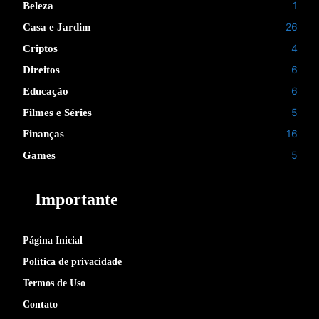
1
Beleza
26
Casa e Jardim
4
Criptos
6
Direitos
6
Educação
5
Filmes e Séries
16
Finanças
5
Games
Importante
Página Inicial
Política de privacidade
Termos de Uso
Contato