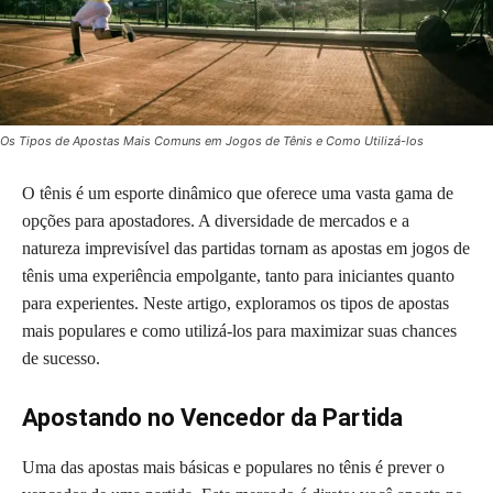
Os Tipos de Apostas Mais Comuns em Jogos de Tênis e Como Utilizá-los
O tênis é um esporte dinâmico que oferece uma vasta gama de
opções para apostadores. A diversidade de mercados e a
natureza imprevisível das partidas tornam as apostas em jogos de
tênis uma experiência empolgante, tanto para iniciantes quanto
para experientes. Neste artigo, exploramos os tipos de apostas
mais populares e como utilizá-los para maximizar suas chances
de sucesso.
Apostando no Vencedor da Partida
Uma das apostas mais básicas e populares no tênis é prever o