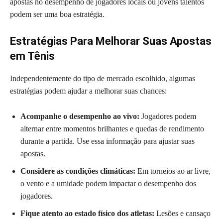
apostas no desempenho de jogadores locais ou jovens talentos
podem ser uma boa estratégia.
Estratégias Para Melhorar Suas Apostas
em Tênis
Independentemente do tipo de mercado escolhido, algumas
estratégias podem ajudar a melhorar suas chances:
Acompanhe o desempenho ao vivo:
Jogadores podem
alternar entre momentos brilhantes e quedas de rendimento
durante a partida. Use essa informação para ajustar suas
apostas.
Considere as condições climáticas:
Em torneios ao ar livre,
o vento e a umidade podem impactar o desempenho dos
jogadores.
Fique atento ao estado físico dos atletas:
Lesões e cansaço