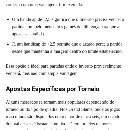
começa com uma vantagem. Por exemplo:
Um handicap de -2,5 significa que o favorito precisa vencer a
partida com pelo menos três games de diferença para que a
aposta seja válida.
Já um handicap de +2,5 permite que o azarão perca a partida,
desde que mantenha a margem dentro do limite estabelecido.
Essa opção é ideal para partidas onde o favorito provavelmente
vencerá, mas não com ampla vantagem.
Apostas Específicas por Torneio
Alguns mercados se tornam mais populares dependendo do
torneio ou do tipo de quadra. Nos Grand Slams, onde os jogos
masculinos são disputados em melhor de cinco sets, o mercado
de total de sets é bastante atrativo. Já em torneios menores,