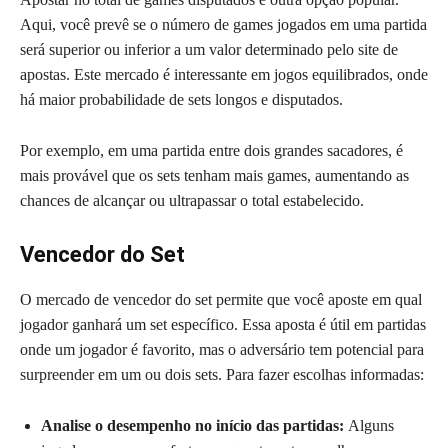
Aqui, você prevê se o número de games jogados em uma partida
será superior ou inferior a um valor determinado pelo site de
apostas. Este mercado é interessante em jogos equilibrados, onde
há maior probabilidade de sets longos e disputados.
Por exemplo, em uma partida entre dois grandes sacadores, é
mais provável que os sets tenham mais games, aumentando as
chances de alcançar ou ultrapassar o total estabelecido.
Vencedor do Set
O mercado de vencedor do set permite que você aposte em qual
jogador ganhará um set específico. Essa aposta é útil em partidas
onde um jogador é favorito, mas o adversário tem potencial para
surpreender em um ou dois sets. Para fazer escolhas informadas:
Analise o desempenho no início das partidas:
Alguns