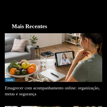
Mais Recentes
Saúde
Emagrecer com acompanhamento online: organização,
metas e segurança
Zé Vargem