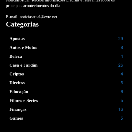
Noticias Atual. Receba informações precisas e relevantes sobre os
principais acontecimentos do dia.
E-mail: noticiasatual@evte.net
Categorias
29
Apostas
8
Autos e Motos
1
Beleza
26
Casa e Jardim
4
Criptos
6
Direitos
6
Educação
5
Filmes e Séries
16
Finanças
5
Games