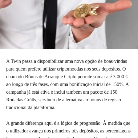
A Twin passa a disponibilizar uma nova opção de boas-vindas
para quem prefere utilizar criptomoedas nos seus depósitos. O
chamado Bónus de Arranque Cripto permite somar até 3.000 €
ao longo de três fases, com uma bonificação inicial de 150%. A
campanha já está ativa e inclui também um pacote de 150
Rodadas Grátis, servindo de alternativa ao bónus de registo
tradicional da plataforma.
A grande diferença aqui é a lógica de progressão. À medida que
o utilizador avança nos primeiros três depósitos, as percentagens