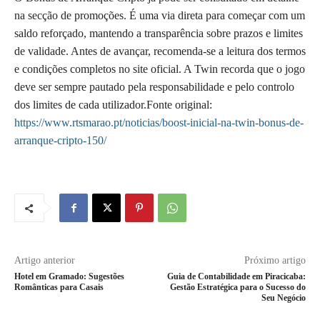
na secção de promoções. É uma via direta para começar com um
saldo reforçado, mantendo a transparência sobre prazos e limites
de validade. Antes de avançar, recomenda-se a leitura dos termos
e condições completos no site oficial. A Twin recorda que o jogo
deve ser sempre pautado pela responsabilidade e pelo controlo
dos limites de cada utilizador.Fonte original:
https://www.rtsmarao.pt/noticias/boost-inicial-na-twin-bonus-de-
arranque-cripto-150/
Artigo anterior
Próximo artigo
Hotel em Gramado: Sugestões
Guia de Contabilidade em Piracicaba:
Românticas para Casais
Gestão Estratégica para o Sucesso do
Seu Negócio