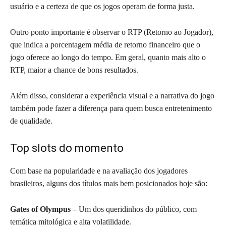
usuário e a certeza de que os jogos operam de forma justa.
Outro ponto importante é observar o RTP (Retorno ao Jogador),
que indica a porcentagem média de retorno financeiro que o
jogo oferece ao longo do tempo. Em geral, quanto mais alto o
RTP, maior a chance de bons resultados.
Além disso, considerar a experiência visual e a narrativa do jogo
também pode fazer a diferença para quem busca entretenimento
de qualidade.
Top slots do momento
Com base na popularidade e na avaliação dos jogadores
brasileiros, alguns dos títulos mais bem posicionados hoje são:
Gates of Olympus
– Um dos queridinhos do público, com
temática mitológica e alta volatilidade.