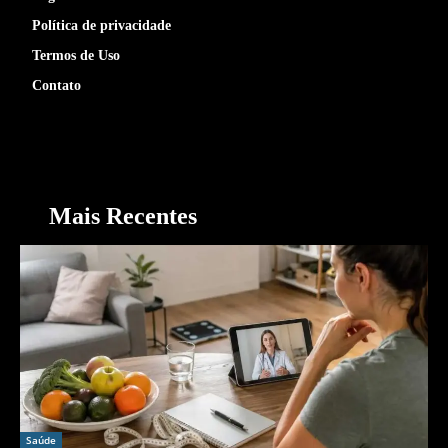
Política de privacidade
Termos de Uso
Contato
Mais Recentes
Saúde