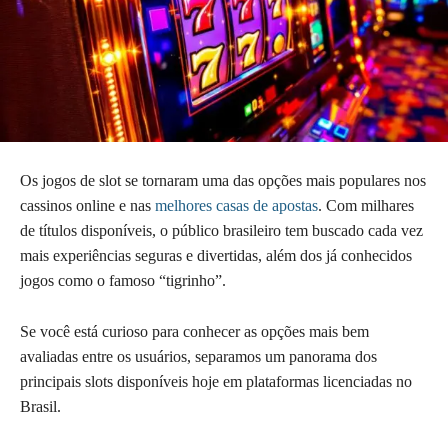
Os jogos de slot se tornaram uma das opções mais populares nos
cassinos online e nas
melhores casas de apostas
. Com milhares
de títulos disponíveis, o público brasileiro tem buscado cada vez
mais experiências seguras e divertidas, além dos já conhecidos
jogos como o famoso “tigrinho”.
Se você está curioso para conhecer as opções mais bem
avaliadas entre os usuários, separamos um panorama dos
principais slots disponíveis hoje em plataformas licenciadas no
Brasil.