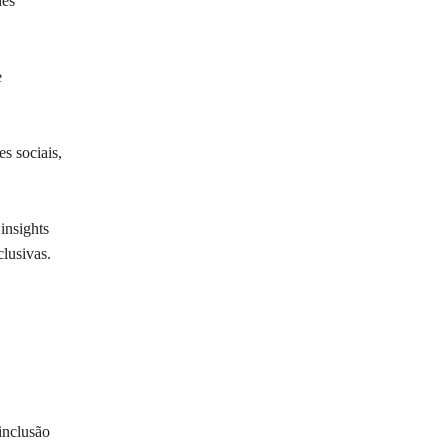
des
e
s sociais,
insights
clusivas.
inclusão