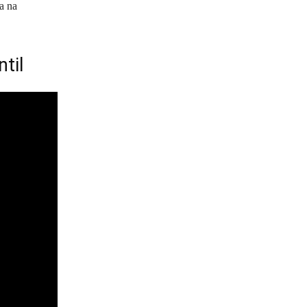
a na
til