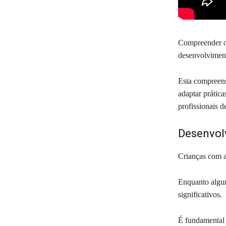
Compreender o 
desenvolviment
Esta compreens
adaptar prátic
profissionais d
Desenvol
Crianças com a
Enquanto algun
significativos.
É fundamental 