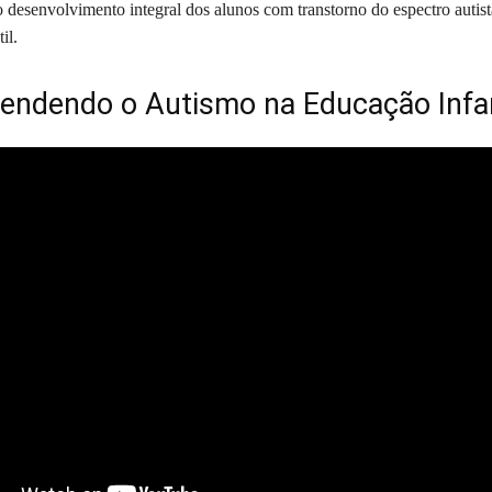
o desenvolvimento integral dos alunos com transtorno do espectro autist
il.
ndendo o Autismo na Educação Infan