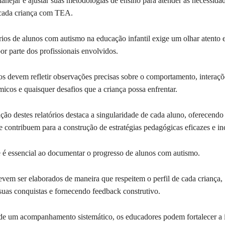
lanejar e ajustar suas metodologias de ensino para atender as necessida
 cada criança com TEA.
rios de alunos com autismo na educação infantil exige um olhar atento 
or parte dos profissionais envolvidos.
s devem refletir observações precisas sobre o comportamento, interaçõe
icos e quaisquer desafios que a criança possa enfrentar.
ção destes relatórios destaca a singularidade de cada aluno, oferecendo 
 contribuem para a construção de estratégias pedagógicas eficazes e in
e é essencial ao documentar o progresso de alunos com autismo.
evem ser elaborados de maneira que respeitem o perfil de cada criança,
uas conquistas e fornecendo feedback construtivo.
de um acompanhamento sistemático, os educadores podem fortalecer a 