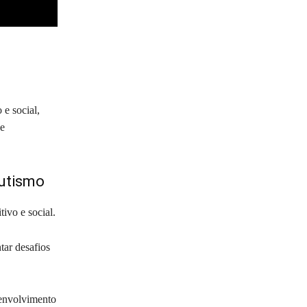
e social,
 e
Autismo
ivo e social.
ar desafios
senvolvimento