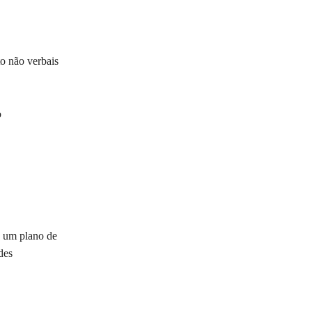
to não verbais
o
o um plano de
des