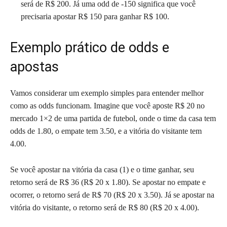
será de R$ 200. Já uma odd de -150 significa que você
precisaria apostar R$ 150 para ganhar R$ 100.
Exemplo prático de odds e
apostas
Vamos considerar um exemplo simples para entender melhor
como as odds funcionam. Imagine que você aposte R$ 20 no
mercado 1×2 de uma partida de futebol, onde o time da casa tem
odds de 1.80, o empate tem 3.50, e a vitória do visitante tem
4.00.
Se você apostar na vitória da casa (1) e o time ganhar, seu
retorno será de R$ 36 (R$ 20 x 1.80). Se apostar no empate e
ocorrer, o retorno será de R$ 70 (R$ 20 x 3.50). Já se apostar na
vitória do visitante, o retorno será de R$ 80 (R$ 20 x 4.00).