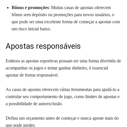
Bônus e promoções
: Muitas casas de apostas oferecem
bônus sem depósito ou promoções para novos usuários, o
que pode ser uma excelente forma de começar a apostar com
um risco inicial baixo.
Apostas responsáveis
Embora as apostas esportivas possam ser uma forma divertida de
acompanhar os jogos e tentar ganhar dinheiro, é essencial
apostar de forma responsável.
As casas de apostas oferecem várias ferramentas para ajudá-lo a
controlar seu comportamento de jogo, como limites de apostas e
a possibilidade de autoexclusão.
Defina um orçamento antes de começar e nunca aposte mais do
que pode perder.