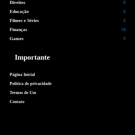
6
Direitos
6
Educação
5
Filmes e Séries
16
Finanças
5
Games
Importante
Página Inicial
Política de privacidade
Termos de Uso
Contato