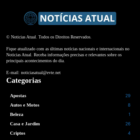
© Noticias Atual. Todos os Direitos Reservados.
Fique atualizado com as últimas notícias nacionais e internacionais no
Noticias Atual. Receba informações precisas e relevantes sobre os
principais acontecimentos do dia.
E-mail: noticiasatual@evte.net
Categorias
29
Apostas
8
Autos e Motos
1
Beleza
26
Casa e Jardim
4
Criptos